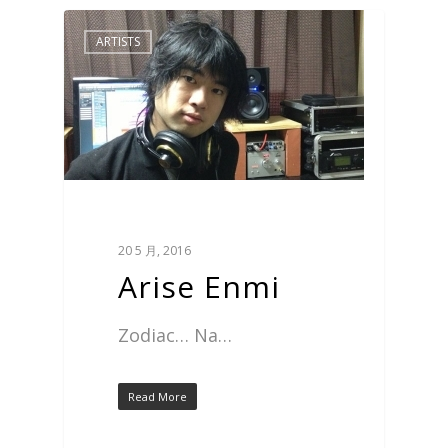
ARTISTS
20 5 月, 2016
Arise Enmi
Zodiac… Na…
Read More