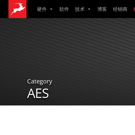
硬件
软件
技术
博客
经销商
母带数模转换器
监听音箱
音频接口
建模话筒
主时钟
Zenith 2
Zen Quadro Synergy Core
Zen Tour Synergy Core
Orion Studio Synergy Core
Orion 32+ Gen4
Galaxy 32 Synergy Core
Galaxy 64 Synergy Core
Axino Synergy Core
Edge Go Synergy Core
Edge Solo
Edge Duo
Edge Quadro
Edge Note
Pure 2
Isochrone T
OCXHD
10MX
Atlas i8
Category
AES