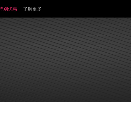
特别优惠
了解更多
Legacy
Devices
模拟信号处理器
HI-FI
监听控制器
rinity
A4-1B
Amari
ZEO
Satori & R4S | Gen 2
MRC