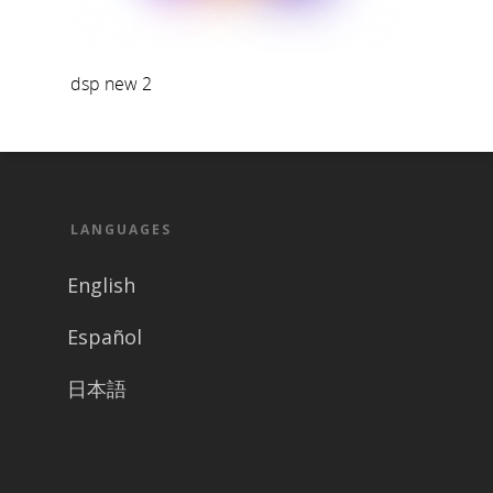
dsp new 2
LANGUAGES
English
Español
日本語