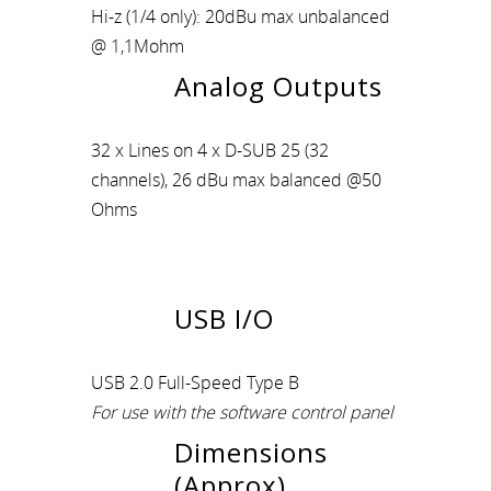
Hi-z (1/4 only): 20dBu max unbalanced
@ 1,1Mohm
Analog Outputs
32 x Lines on 4 x D-SUB 25 (32
channels), 26 dBu max balanced @50
Ohms
USB I/O
USB 2.0 Full-Speed Type B
For use with the software control panel
Dimensions
(Approx)