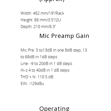
Width: 482 mm/19”/Rack
Height: 88 mm/3.5”/2U
Depth: 210 mm/8.3”
Mic Preamp Gain
Mic Pre: 5 to13dB in one 8dB step, 13
to 68dB in 1dB steps
Line: -9 to 20dB in 1 dB steps
Hi-z 4 to 40dB in 1 dB steps
THD + N: 110.5 dB
EIN: -129dBu
Operating