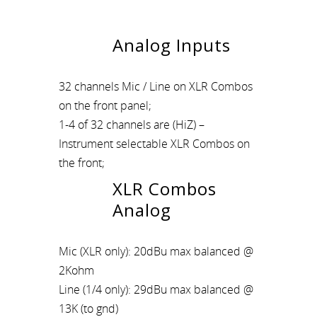
Analog Inputs
32 channels Mic / Line on XLR Combos
on the front panel;
1-4 of 32 channels are (HiZ) –
Instrument selectable XLR Combos on
the front;
XLR Combos
Analog
Mic (XLR only): 20dBu max balanced @
2Kohm
Line (1/4 only): 29dBu max balanced @
13K (to gnd)